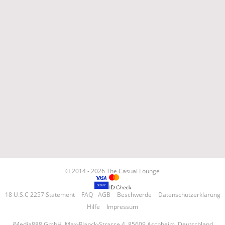
© 2014 - 2026 The Casual Lounge
18 U.S.C 2257 Statement
FAQ
AGB
Beschwerde
Datenschutzerklärung
Hilfe
Impressum
iMedia888 GmbH, Max-Planck-Strasse 4, 85609 Aschheim, Deutschland