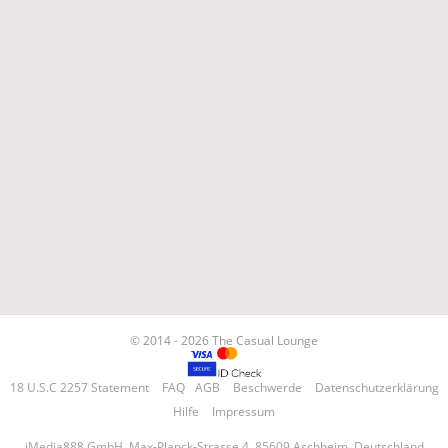
© 2014 - 2026 The Casual Lounge
18 U.S.C 2257 Statement
FAQ
AGB
Beschwerde
Datenschutzerklärung
Hilfe
Impressum
iMedia888 GmbH, Max-Planck-Strasse 4, 85609 Aschheim, Deutschland