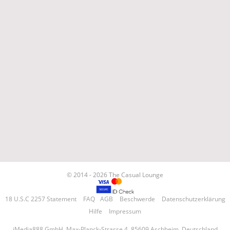
© 2014 - 2026 The Casual Lounge
18 U.S.C 2257 Statement
FAQ
AGB
Beschwerde
Datenschutzerklärung
Hilfe
Impressum
iMedia888 GmbH, Max-Planck-Strasse 4, 85609 Aschheim, Deutschland