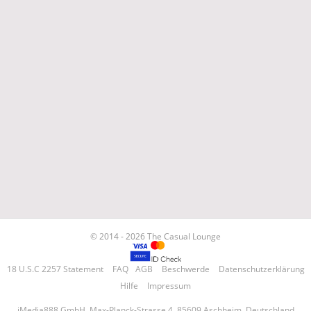
© 2014 - 2026 The Casual Lounge
18 U.S.C 2257 Statement
FAQ
AGB
Beschwerde
Datenschutzerklärung
Hilfe
Impressum
iMedia888 GmbH, Max-Planck-Strasse 4, 85609 Aschheim, Deutschland