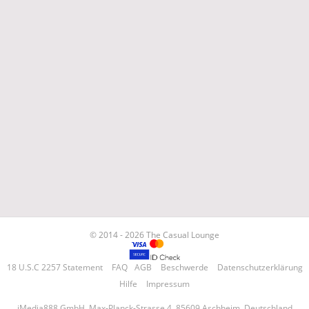
© 2014 - 2026 The Casual Lounge
18 U.S.C 2257 Statement
FAQ
AGB
Beschwerde
Datenschutzerklärung
Hilfe
Impressum
iMedia888 GmbH, Max-Planck-Strasse 4, 85609 Aschheim, Deutschland