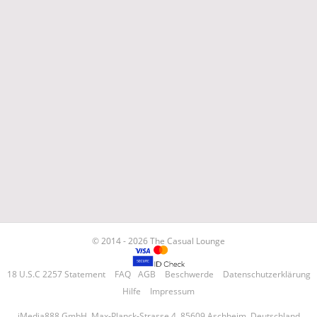
© 2014 - 2026 The Casual Lounge
18 U.S.C 2257 Statement
FAQ
AGB
Beschwerde
Datenschutzerklärung
Hilfe
Impressum
iMedia888 GmbH, Max-Planck-Strasse 4, 85609 Aschheim, Deutschland