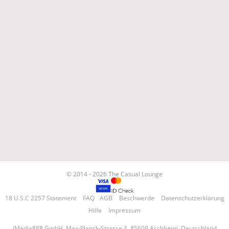
© 2014 - 2026 The Casual Lounge
18 U.S.C 2257 Statement
FAQ
AGB
Beschwerde
Datenschutzerklärung
Hilfe
Impressum
iMedia888 GmbH, Max-Planck-Strasse 4, 85609 Aschheim, Deutschland