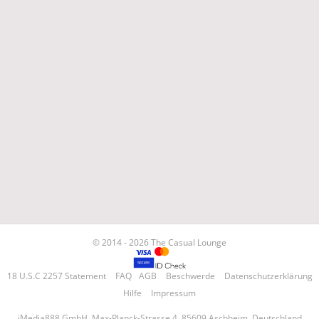
© 2014 - 2026 The Casual Lounge
18 U.S.C 2257 Statement
FAQ
AGB
Beschwerde
Datenschutzerklärung
Hilfe
Impressum
iMedia888 GmbH, Max-Planck-Strasse 4, 85609 Aschheim, Deutschland