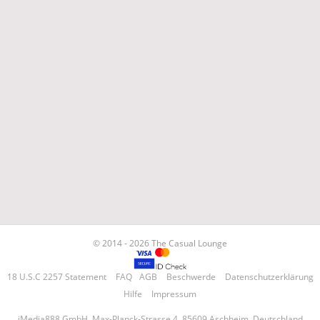
© 2014 - 2026 The Casual Lounge
18 U.S.C 2257 Statement
FAQ
AGB
Beschwerde
Datenschutzerklärung
Hilfe
Impressum
iMedia888 GmbH, Max-Planck-Strasse 4, 85609 Aschheim, Deutschland