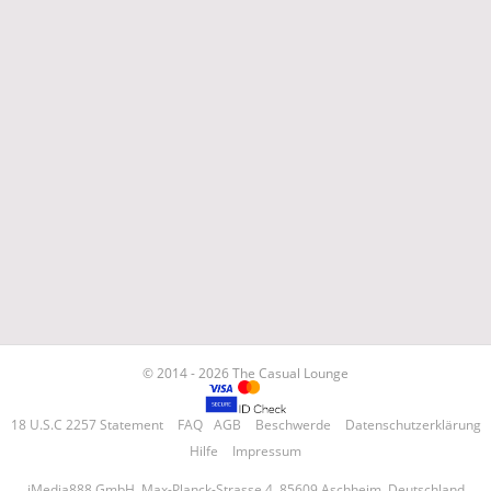
© 2014 - 2026 The Casual Lounge
18 U.S.C 2257 Statement
FAQ
AGB
Beschwerde
Datenschutzerklärung
Hilfe
Impressum
iMedia888 GmbH, Max-Planck-Strasse 4, 85609 Aschheim, Deutschland