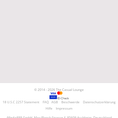
© 2014 - 2026 The Casual Lounge
18 U.S.C 2257 Statement
FAQ
AGB
Beschwerde
Datenschutzerklärung
Hilfe
Impressum
iMedia888 GmbH, Max-Planck-Strasse 4, 85609 Aschheim, Deutschland