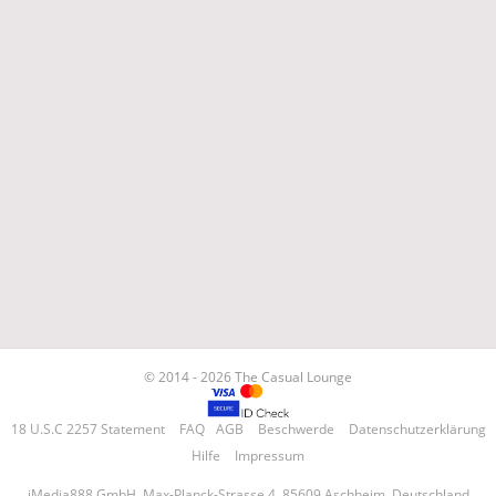
© 2014 - 2026 The Casual Lounge
18 U.S.C 2257 Statement
FAQ
AGB
Beschwerde
Datenschutzerklärung
Hilfe
Impressum
iMedia888 GmbH, Max-Planck-Strasse 4, 85609 Aschheim, Deutschland