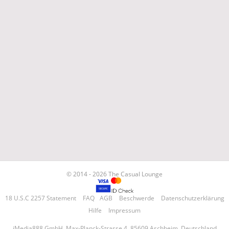
© 2014 - 2026 The Casual Lounge
18 U.S.C 2257 Statement
FAQ
AGB
Beschwerde
Datenschutzerklärung
Hilfe
Impressum
iMedia888 GmbH, Max-Planck-Strasse 4, 85609 Aschheim, Deutschland