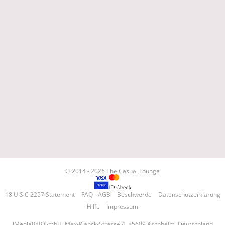
© 2014 - 2026 The Casual Lounge
18 U.S.C 2257 Statement
FAQ
AGB
Beschwerde
Datenschutzerklärung
Hilfe
Impressum
iMedia888 GmbH, Max-Planck-Strasse 4, 85609 Aschheim, Deutschland