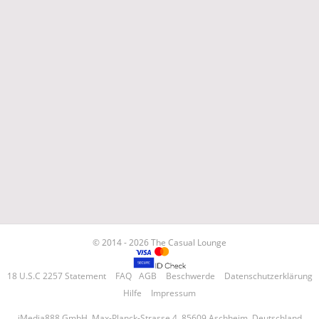
© 2014 - 2026 The Casual Lounge
18 U.S.C 2257 Statement
FAQ
AGB
Beschwerde
Datenschutzerklärung
Hilfe
Impressum
iMedia888 GmbH, Max-Planck-Strasse 4, 85609 Aschheim, Deutschland