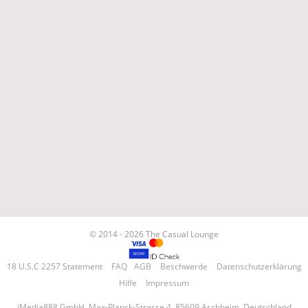
© 2014 - 2026 The Casual Lounge
18 U.S.C 2257 Statement
FAQ
AGB
Beschwerde
Datenschutzerklärung
Hilfe
Impressum
iMedia888 GmbH, Max-Planck-Strasse 4, 85609 Aschheim, Deutschland