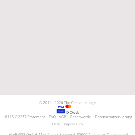
© 2014 - 2026 The Casual Lounge
18 U.S.C 2257 Statement
FAQ
AGB
Beschwerde
Datenschutzerklärung
Hilfe
Impressum
iMedia888 GmbH, Max-Planck-Strasse 4, 85609 Aschheim, Deutschland