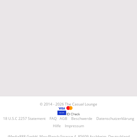
© 2014 - 2026 The Casual Lounge
18 U.S.C 2257 Statement
FAQ
AGB
Beschwerde
Datenschutzerklärung
Hilfe
Impressum
iMedia888 GmbH, Max-Planck-Strasse 4, 85609 Aschheim, Deutschland